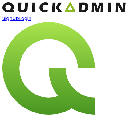
SignUp
Login